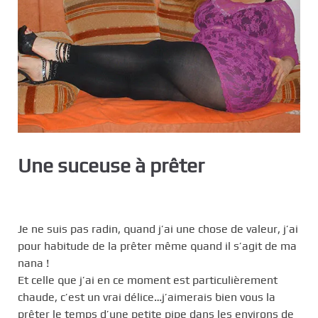
c
i
p
a
l
Une suceuse à prêter
Je ne suis pas radin, quand j’ai une chose de valeur, j’ai
pour habitude de la prêter même quand il s’agit de ma
nana !
Et celle que j’ai en ce moment est particulièrement
chaude, c’est un vrai délice…j’aimerais bien vous la
prêter le temps d’une petite pipe dans les environs de