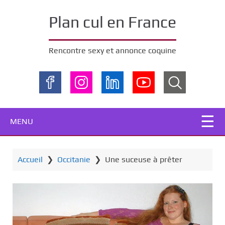
P
a
Plan cul en France
s
s
Rencontre sexy et annonce coquine
e
r
a
u
c
o
MENU
n
t
e
Accueil
❯
Occitanie
❯
Une suceuse à prêter
n
u
p
r
i
n