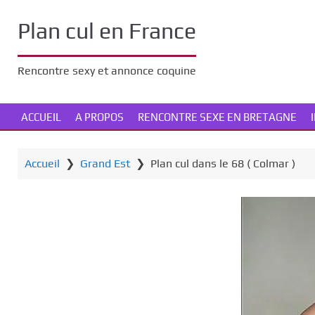
P
a
Plan cul en France
s
s
Rencontre sexy et annonce coquine
e
r
a
ACCUEIL
A PROPOS
RENCONTRE SEXE EN BRETAGNE
u
c
o
Accueil
❯
Grand Est
❯
Plan cul dans le 68 ( Colmar )
n
t
e
n
u
p
r
i
n