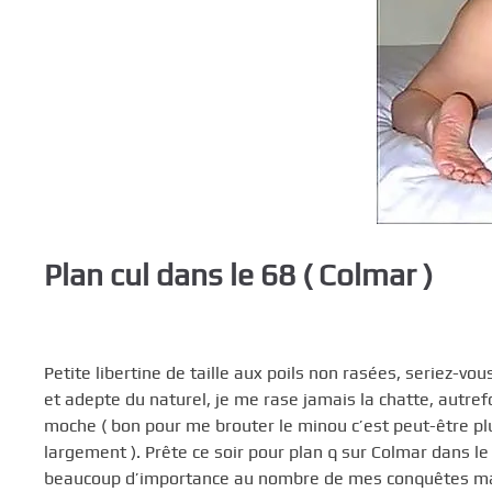
c
i
p
a
l
Plan cul dans le 68 ( Colmar )
Petite libertine de taille aux poils non rasées, seriez-
et adepte du naturel, je me rase jamais la chatte, autre
moche ( bon pour me brouter le minou c’est peut-être plus
largement ). Prête ce soir pour plan q sur Colmar dans le
beaucoup d’importance au nombre de mes conquêtes mascul